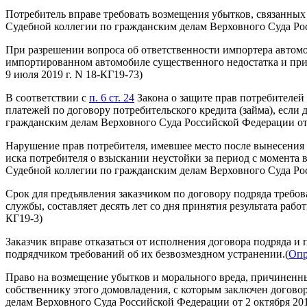
Потребитель вправе требовать возмещения убытков, связанных 
Судебной коллегии по гражданским делам Верховного Суда Росс
При разрешении вопроса об ответственности импортера автомо
импортированном автомобиле существенного недостатка и при
9 июля 2019 г. N 18-КГ19-73)
В соответствии с
п. 6 ст. 24
Закона о защите прав потребителей
платежей по договору потребительского кредита (займа), если 
гражданским делам Верховного Суда Российской Федерации от 2
Нарушение прав потребителя, имевшее место после вынесения 
иска потребителя о взыскании неустойки за период с момента 
Судебной коллегии по гражданским делам Верховного Суда Рос
Срок для предъявления заказчиком по договору подряда требов
службы, составляет десять лет со дня принятия результата работ
КГ19-3)
Заказчик вправе отказаться от исполнения договора подряда 
подрядчиком требований об их безвозмездном устранении.(
Опр
Право на возмещение убытков и морального вреда, причиненн
собственнику этого домовладения, с которым заключен договор
делам Верховного Суда Российской Федерации от 2 октября 201