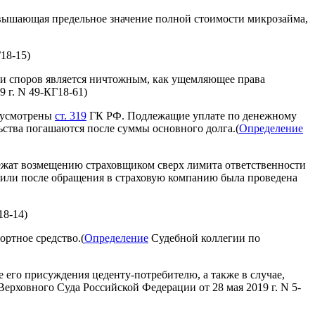
евышающая предельное значение полной стоимости микрозайма,
18-15)
нии споров является ничтожным, как ущемляющее права
 г. N 49-КГ18-61)
едусмотрены
ст. 319
ГК РФ. Подлежащие уплате по денежному
ьства погашаются после суммы основного долга.(
Определение
лежат возмещению страховщиком сверх лимита ответственности
о или после обращения в страховую компанию была проведена
18-14)
ортное средство.(
Определение
Судебной коллегии по
 его присуждения цеденту-потребителю, а также в случае,
ерховного Суда Российской Федерации от 28 мая 2019 г. N 5-