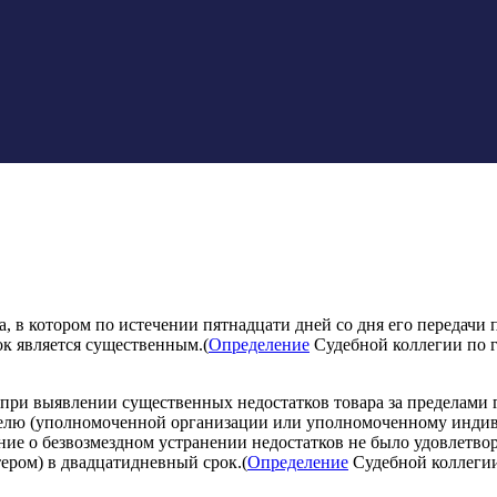
а, в котором по истечении пятнадцати дней со дня его передач
ок является существенным.(
Определение
Судебной коллегии по 
 при выявлении существенных недостатков товара за пределами г
ителю (уполномоченной организации или уполномоченному инди
ание о безвозмездном устранении недостатков не было удовлетв
ром) в двадцатидневный срок.(
Определение
Судебной коллегии