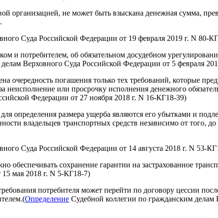
вой организацией, не может быть взыскана денежная сумма, пр
.
ного Суда Российской Федерации от 19 февраля 2019 г. N 80-КГ
нком и потребителем, об обязательном досудебном урегулирова
делам Верховного Суда Российской Федерации от 5 февраля 2019
ена очередность погашения только тех требований, которые пр
 за неисполнение или просрочку исполнения денежного обязател
сийской Федерации от 27 ноября 2018 г. N 16-КГ18-39)
 для определения размера ущерба являются его убытками и под
нности владельцев транспортных средств независимо от того, д
ного Суда Российской Федерации от 14 августа 2018 г. N 53-КГ
но обеспечивать сохранение гарантии на застрахованное трансп
5 мая 2018 г. N 5-КГ18-7)
требования потребителя может перейти по договору цессии после
ителем.(
Определение
Судебной коллегии по гражданским делам В