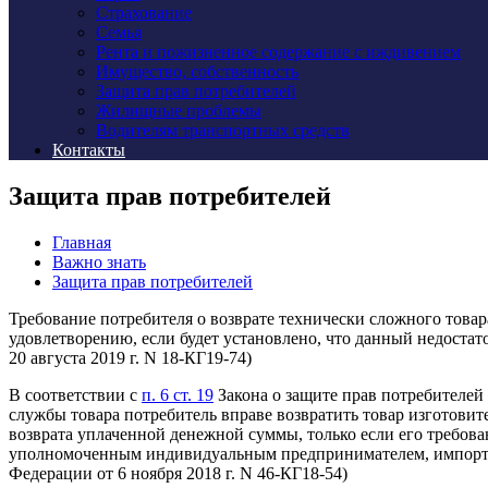
Страхование
Семья
Рента и пожизненное содержание с иждивением
Имущество, собственность
Защита прав потребителей
Жилищные проблемы
Водителям транспортных средств
Контакты
Защита прав потребителей
Главная
Важно знать
Защита прав потребителей
Требование потребителя о возврате технически сложного товар
удовлетворению, если будет установлено, что данный недостат
20 августа 2019 г. N 18-КГ19-74)
В соответствии с
п. 6 ст. 19
Закона о защите прав потребителей
службы товара потребитель вправе возвратить товар изготов
возврата уплаченной денежной суммы, только если его требов
уполномоченным индивидуальным предпринимателем, импорте
Федерации от 6 ноября 2018 г. N 46-КГ18-54)