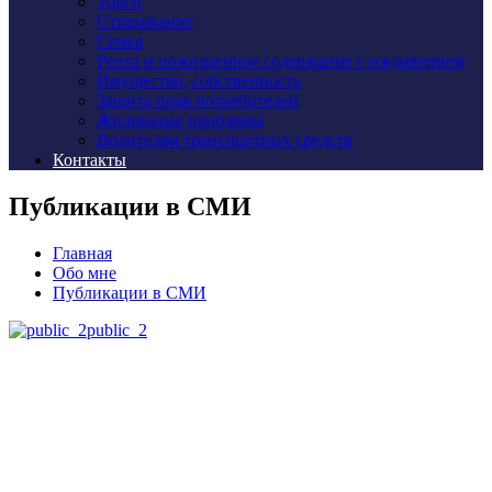
Торги
Страхование
Семья
Рента и пожизненное содержание с иждивением
Имущество, собственность
Защита прав потребителей
Жилищные проблемы
Водителям транспортных средств
Контакты
Публикации в СМИ
Главная
Обо мне
Публикации в СМИ
public_2